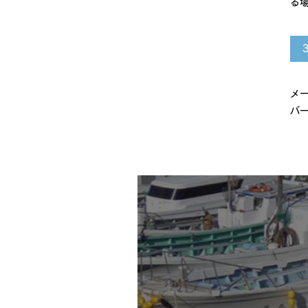
る
メ
バ