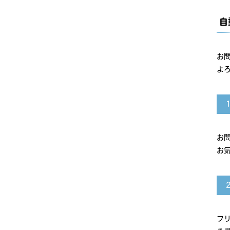
自
お
よ
お
お
フリ