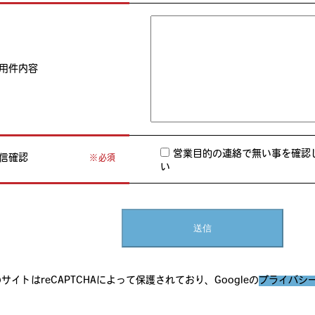
用件内容
営業目的の連絡で無い事を確認
信確認
必須
い
サイトはreCAPTCHAによって保護されており、Googleの
プライバシ
。