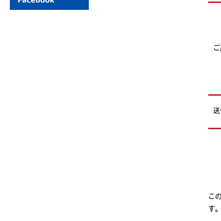
ご
送
この
す