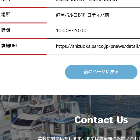
場所
静岡パルコB1F ゴディバ前
時間
10:00～20:00
詳細URL
https://shizuoka.parco.jp/pnews/detai
前のページに戻る
Contact Us
柔軟に対応いたします。
まずはお気軽にお問い合わ