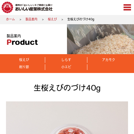
ホーム
製品案内
桜えび
生桜えびのづけ40g
製品案内
Product
桜えび
しらす
アカモク
削り節
小エビ
生桜えびのづけ40g